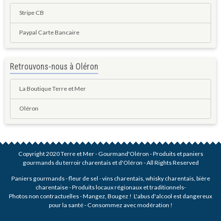
Stripe CB
Paypal Carte Bancaire
Retrouvons-nous à Oléron
La Boutique Terre et Mer
Oléron
Copyright 2020 Terre et Mer - Gourmand'Oléron - Produits et paniers
gourmands du terroir charentais et d'Oléron - All Rights Reserved
Paniers gourmands - fleur de sel - vins charentais, whisky charentais, bière
charentaise - Produits locaux régionaux et traditionnels-
Photos non contractuelles - Mangez, Bougez ! L'abus d'alcool est dangereux
pour la santé - Consommez avec modération !