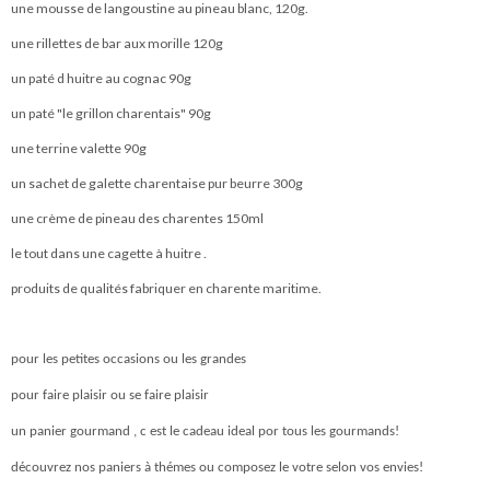
une mousse de langoustine au pineau blanc, 120g.
une rillettes de bar aux morille 120g
un paté d huitre au cognac 90g
un paté "le grillon charentais" 90g
une terrine valette 90g
un sachet de galette charentaise pur beurre 300g
une crème de pineau des charentes 150ml
le tout dans une cagette à huitre .
produits de qualités fabriquer en charente maritime.
pour les petites occasions ou les grandes
pour faire plaisir ou se faire plaisir
un panier gourmand , c est le cadeau ideal por tous les gourmands!
découvrez nos paniers à thémes ou composez le votre selon vos envies!