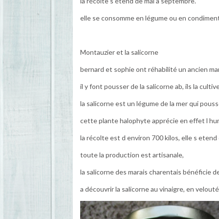
la récolte s étend de mai à septembre.
elle se consomme en légume ou en condiment
Montauzier et la salicorne
bernard et sophie ont réhabilité un ancien mara
il y font pousser de la salicorne ab, ils la cult
la salicorne est un légume de la mer qui pouss
cette plante halophyte apprécie en effet l hu
la récolte est d environ 700 kilos, elle s etend 
toute la production est artisanale,
la salicorne des marais charentais bénéficie d
a découvrir la salicorne au vinaigre, en velout