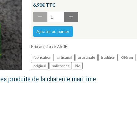
6,90€ TTC
Ajouter au panier
Prix au kilo : 57,50€
fabrication
artisanal
artisanale
tradition
Oléron
original
salicornes
bio
des produits de la charente maritime.