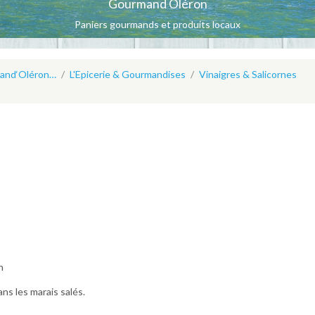
Gourmand Oléron
Paniers gourmands et produits locaux
mand‘Oléron…
L'Epicerie & Gourmandises
Vinaigres & Salicornes
s
n
ans les marais salés.