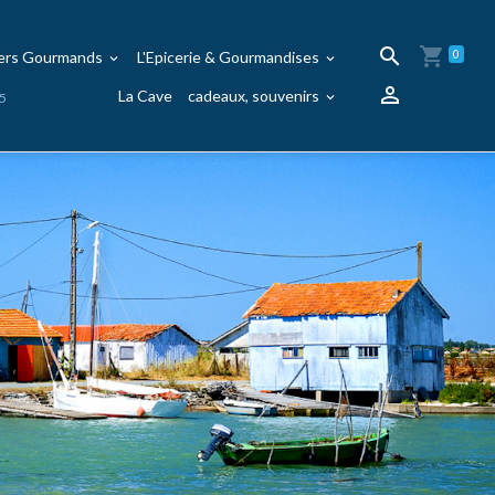
iers Gourmands
L'Epicerie & Gourmandises
0
La Cave
cadeaux, souvenirs
95