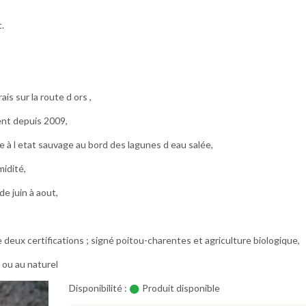
.
is sur la route d ors ,
ivent depuis 2009,
e à l etat sauvage au bord des lagunes d eau salée,
midité,
de juin à aout,
e deux certifications ; signé poitou-charentes et agriculture biologique,
é ou au naturel
Disponibilité :
Produit disponible