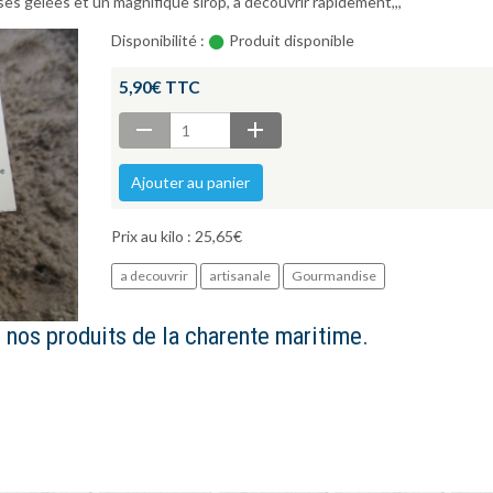
es gelées et un magnifique sirop, à découvrir rapidement,,,
Disponibilité :
Produit disponible
5,90€ TTC
Ajouter au panier
Prix au kilo : 25,65€
a decouvrir
artisanale
Gourmandise
e nos produits de la charente maritime.