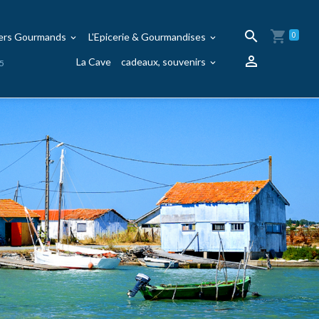
iers Gourmands
L'Epicerie & Gourmandises
0
La Cave
cadeaux, souvenirs
95