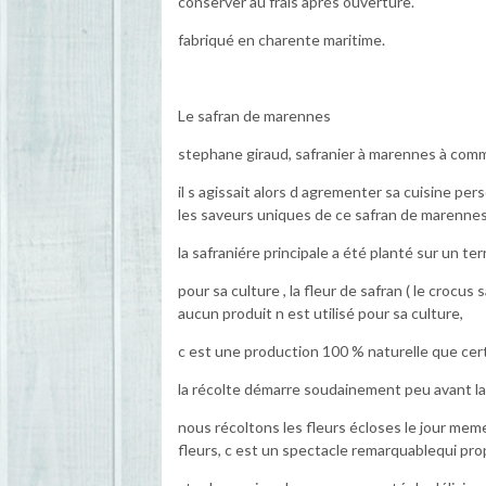
conserver au frais aprés ouverture.
fabriqué en charente maritime.
Le safran de marennes
stephane giraud, safranier à marennes à comm
il s agissait alors d agrementer sa cuisine per
les saveurs uniques de ce safran de marennes
la safraniére principale a été planté sur un ter
pour sa culture , la fleur de safran ( le croc
aucun produit n est utilisé pour sa culture,
c est une production 100 % naturelle que cert
la récolte démarre soudainement peu avant la
nous récoltons les fleurs écloses le jour meme
fleurs, c est un spectacle remarquablequi pr