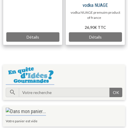
vodka NUAGE
vodka NUAGE premuim product
of france
26,90€
TTC
Détails
Détails
OK
Votre panier est vide