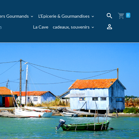
iers Gourmands
L'Epicerie & Gourmandises
0
La Cave
cadeaux, souvenirs
95